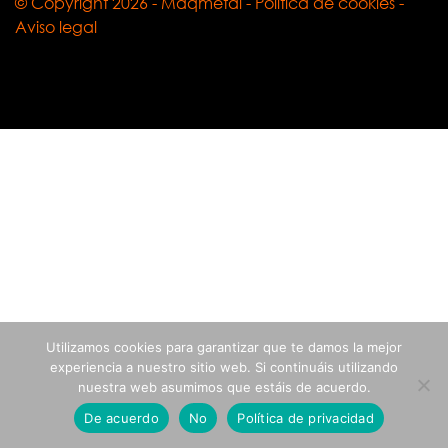
© Copyright
2026 - Maqmetal -
Política de cookies
-
Aviso legal
Utilizamos cookies para garantizar que te damos la mejor
experiencia a nuestro sitio web. Si continuáis utilizando
nuestra web asumimos que estáis de acuerdo.
De acuerdo
No
Política de privacidad