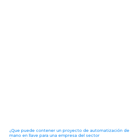
Mejorar en eficiencia
Reducir los costes
Mejorar en calidad
Ser más competitivo
¿Que puede contener un proyecto de automatización de
mano en llave para una empresa del sector